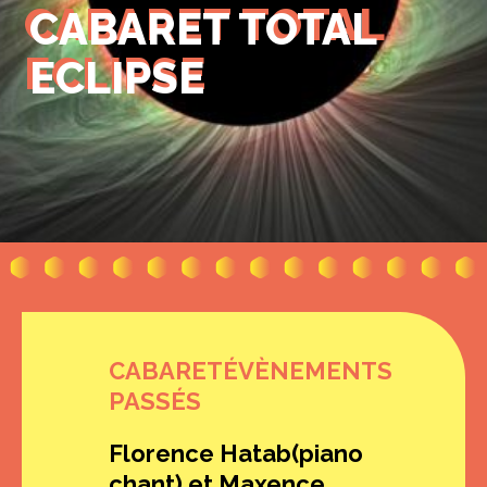
CABARET TOTAL
CABARET TOTAL
ECLIPSE
ECLIPSE
CABARET
ÉVÈNEMENTS
PASSÉS
Florence Hatab(piano
chant) et Maxence