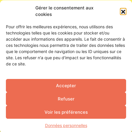
24 bis rue de la Tour Neuve
Gérer le consentement aux
45000 Orléans
cookies
Nous contacter
Pour offrir les meilleures expériences, nous utilisons des
technologies telles que les cookies pour stocker et/ou
HORAIRES D’OUVERTURE
accéder aux informations des appareils. Le fait de consentir à
ces technologies nous permettra de traiter des données telles
Du lundi au samedi
que le comportement de navigation ou les ID uniques sur ce
De 16h à 23h
site. Les refuser n'a que peu d'impact sur les fonctionnalités
Ouverture de la buvette : 18h
de ce site.
SUIVEZ-NOUS !
Accepter
Refuser
FAIRE UN DON
Voir les préférences
Mentions légales
Données personnelles
Données personnelles