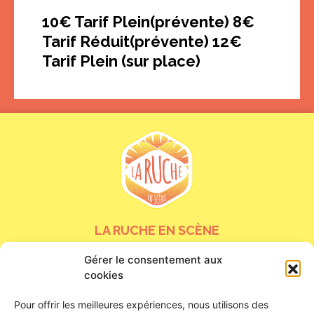
10€ Tarif Plein(prévente) 8€
Tarif Réduit(prévente) 12€
Tarif Plein (sur place)
LA RUCHE EN SCÈNE
Gérer le consentement aux
24 bis rue de la Tour Neuve
cookies
45000 Orléans
Nous contacter
Pour offrir les meilleures expériences, nous utilisons des