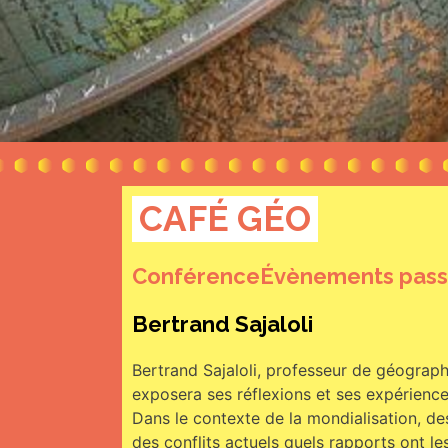
CAFÉ GÉO
Conférence
Évènements pass
Bertrand Sajaloli
Bertrand Sajaloli, professeur de géographi
exposera ses réflexions et ses expériences
Dans le contexte de la mondialisation, d
des conflits actuels quels rapports ont 