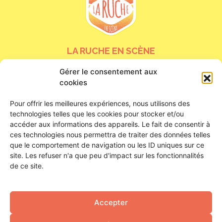
LA RUCHE EN SCÈNE
Gérer le consentement aux
24 bis rue de la Tour Neuve
cookies
45000 Orléans
Nous contacter
Pour offrir les meilleures expériences, nous utilisons des
technologies telles que les cookies pour stocker et/ou
HORAIRES D’OUVERTURE
accéder aux informations des appareils. Le fait de consentir à
ces technologies nous permettra de traiter des données telles
que le comportement de navigation ou les ID uniques sur ce
Du lundi au samedi
site. Les refuser n'a que peu d'impact sur les fonctionnalités
De 16h à 23h
de ce site.
Ouverture de la buvette : 18h
SUIVEZ-NOUS !
Accepter