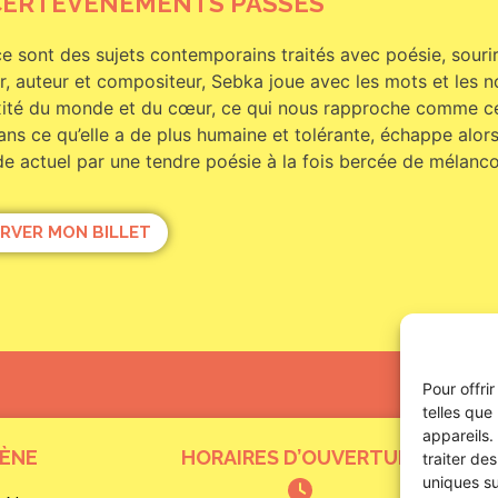
ERT
ÉVÈNEMENTS PASSÉS
e sont des sujets contemporains traités avec poésie, souri
, auteur et compositeur, Sebka joue avec les mots et les n
ité du monde et du cœur, ce qui nous rapproche comme ce 
ans ce qu’elle a de plus humaine et tolérante, échappe alors
 actuel par une tendre poésie à la fois bercée de mélancol
RVER MON BILLET
Pour offri
telles que
appareils.
CÈNE
HORAIRES D’OUVERTURE
traiter de
uniques su