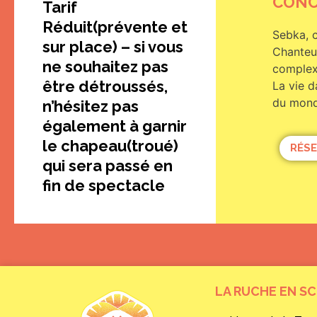
CONC
Tarif
Réduit(prévente et
Sebka, c
sur place) – si vous
Chanteur
ne souhaitez pas
complex
être détroussés,
La vie d
du monde
n’hésitez pas
également à garnir
le chapeau(troué)
RÉSE
qui sera passé en
fin de spectacle
LA RUCHE EN S