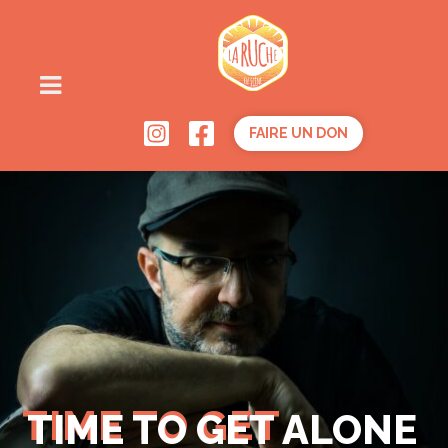
FAIRE UN DON
TIME TO GET
TIME TO GET ALONE