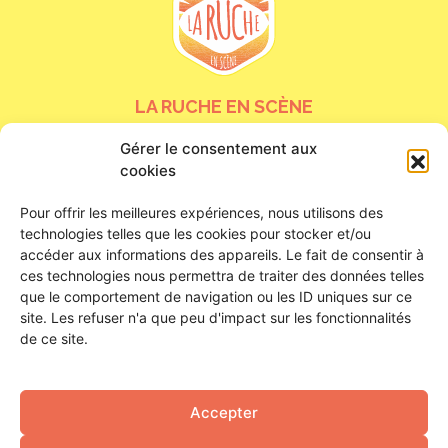
LA RUCHE EN SCÈNE
Gérer le consentement aux
24 bis rue de la Tour Neuve
cookies
45000 Orléans
Nous contacter
Pour offrir les meilleures expériences, nous utilisons des
technologies telles que les cookies pour stocker et/ou
HORAIRES D’OUVERTURE
accéder aux informations des appareils. Le fait de consentir à
ces technologies nous permettra de traiter des données telles
que le comportement de navigation ou les ID uniques sur ce
Du lundi au samedi
site. Les refuser n'a que peu d'impact sur les fonctionnalités
De 16h à 23h
de ce site.
Ouverture de la buvette : 18h
SUIVEZ-NOUS !
Accepter