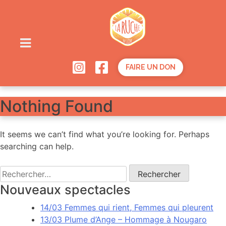
Skip
to
content
FAIRE UN DON
Nothing Found
It seems we can’t find what you’re looking for. Perhaps
searching can help.
Rechercher :
Nouveaux spectacles
14/03 Femmes qui rient, Femmes qui pleurent
13/03 Plume d’Ange – Hommage à Nougaro