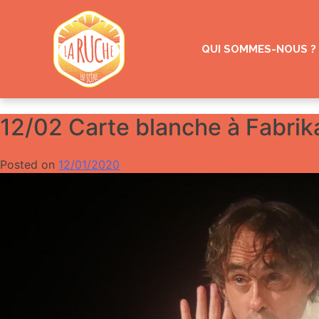
Skip
to
content
QUI SOMMES-NOUS ?
12/02 Carte blanche à Fabrik
Posted on
12/01/2020
by
Gazoline