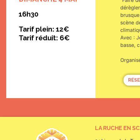
“Faire d
dérèglem
16h30
brusque 
scène dé
Tarif plein: 12€
climatiq
Tarif réduit: 6€
Avec : J
basse, c
Organis
RÉSE
LA RUCHE EN S