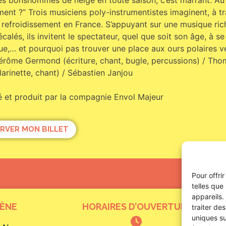
es bonshommes de neige en toute saison, c’est marrant. Au fa
ent ?” Trois musiciens poly-instrumentistes imaginent, à tr
refroidissement en France. S’appuyant sur une musique ric
calés, ils invitent le spectateur, quel que soit son âge, à s
ue,… et pourquoi pas trouver une place aux ours polaires ve
érôme Germond (écriture, chant, bugle, percussions) / Tho
larinette, chant) / Sébastien Janjou
é et produit par la compagnie Envol Majeur
RVER MON BILLET
Pour offri
telles que
appareils.
CÈNE
HORAIRES D’OUVERTURE
traiter de
uniques su