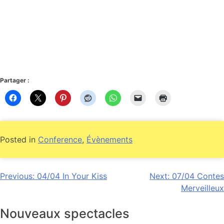
Partager :
Posted in
Conference
,
Évènements
Navigation
Previous:
04/04 In Your Kiss
Next:
07/04 Contes
Merveilleux
de
l’article
Nouveaux spectacles