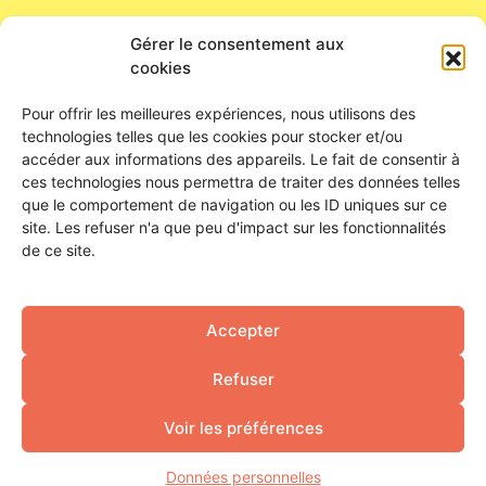
24 bis rue de la Tour Neuve
Gérer le consentement aux
45000 Orléans
cookies
Nous contacter
Pour offrir les meilleures expériences, nous utilisons des
HORAIRES D’OUVERTURE
technologies telles que les cookies pour stocker et/ou
accéder aux informations des appareils. Le fait de consentir à
ces technologies nous permettra de traiter des données telles
Du lundi au samedi
que le comportement de navigation ou les ID uniques sur ce
De 16h à 23h
site. Les refuser n'a que peu d'impact sur les fonctionnalités
Ouverture de la buvette : 18h
de ce site.
SUIVEZ-NOUS !
Accepter
FAIRE UN DON
Refuser
Voir les préférences
Mentions légales
Données personnelles
Données personnelles