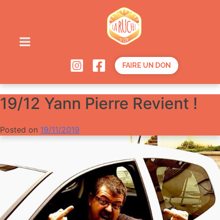
Skip
to
content
FAIRE UN DON
19/12 Yann Pierre Revient !
Posted on
19/11/2019
by
Gazoline