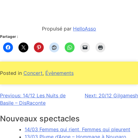
Propulsé par
HelloAsso
Partager :
Posted in
Concert
,
Évènements
Navigation
Previous:
14/12 Les Nuits de
Next:
20/12 Gilgamesh
Basile – DisRaconte
de
l’article
Nouveaux spectacles
14/03 Femmes qui rient, Femmes qui pleurent
13/03 Plume d’Ange – Hommage à Nougaro