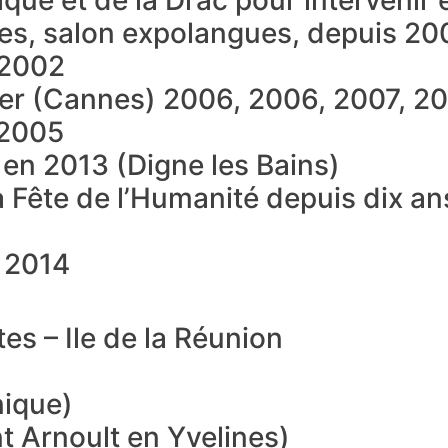
ue et de la Drac pour intervenir e
les, salon expolangues, depuis 200
 2002
 Mer (Cannes) 2006, 2006, 2007, 2
 2005
 en 2013 (Digne les Bains)
la Fête de l’Humanité depuis dix an
) 2014
es – Ile de la Réunion
nique)
nt Arnoult en Yvelines)