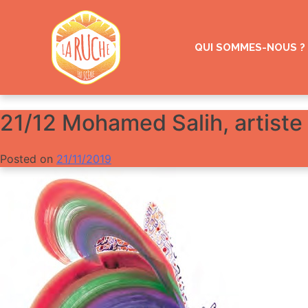
Skip
to
content
QUI SOMMES-NOUS ?
21/12 Mohamed Salih, artiste 
Posted on
21/11/2019
by
Gazoline