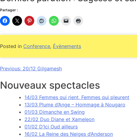
Partager :
Posted in
Conference
,
Évènements
Navigation
Previous:
20/12 Gilgamesh
de
Nouveaux spectacles
l’article
14/03 Femmes qui rient, Femmes qui pleurent
13/03 Plume d’Ange – Hommage à Nougaro
01/03 Dimanche en Swing
22/02 Duo Diane et Xameleon
01/02 D’Ici Oud ailleurs
16/02 La Reine des Neiges d’Anderson