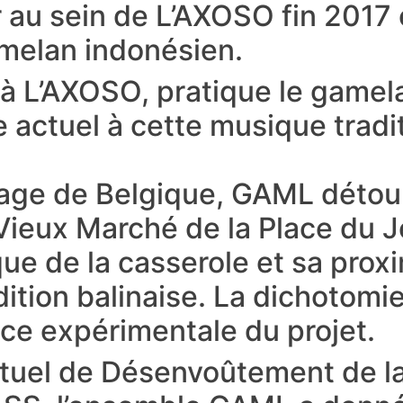
r au sein de L’AXOSO fin 2017 
melan indonésien.
 L’AXOSO, pratique le gamela
 actuel à cette musique tradit
vage de Belgique, GAML détour
u Vieux Marché de la Place du 
ue de la casserole et sa prox
ition balinaise. La dichotomi
nce expérimentale du projet.
tuel de Désenvoûtement de la 