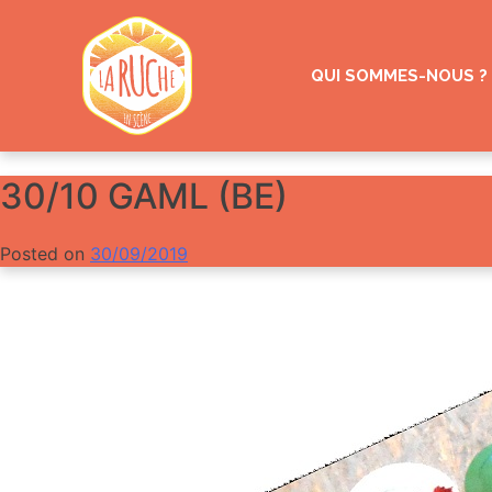
Skip
to
content
QUI SOMMES-NOUS ?
30/10 GAML (BE)
Posted on
30/09/2019
by
Gazoline