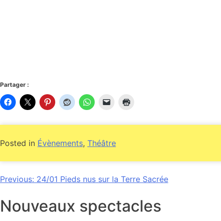
Partager :
Posted in
Évènements
,
Théâtre
Navigation
Previous:
24/01 Pieds nus sur la Terre Sacrée
de
Nouveaux spectacles
l’article