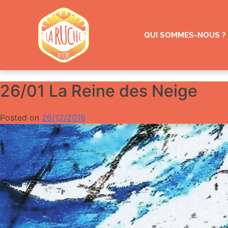
Skip
to
content
QUI SOMMES-NOUS ?
26/01 La Reine des Neige
Posted on
26/12/2019
by
Gazoline